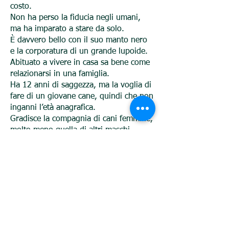
costo.
Non ha perso la fiducia negli umani,
ma ha imparato a stare da solo.
È davvero bello con il suo manto nero
e la corporatura di un grande lupoide.
Abituato a vivere in casa sa bene come
relazionarsi in una famiglia.
Ha 12 anni di saggezza, ma la voglia di
fare di un giovane cane, quindi che non
inganni l’età anagrafica.
Gradisce la compagnia di cani femmine,
molto meno quella di altri maschi.
Come “figlio” unico potrebbe stare
benissimo.
Date le sue qualità e l’età ci teniamo
particolarmente che Zico trovi
velocemente la giusta adozione perché
merita di godersi questi anni ancora
pieni di vita.