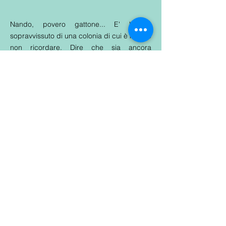
Nando, povero gattone... E' l'ultimo
sopravvissuto di una colonia di cui è meglio
non ricordare. Dire che sia ancora
spaventato è poco, chissà cosa mai potrà
aver subito per aver così timore al contatto
umano. Noi volontari gli stiamo offrendo
tutto il nostro amore, per fargli ritrovare
quella fiducia che qualche animo disumano
gli ha fatto perdere. Confidiamo un giorno
di potergli donare una calda casa dove
venir amato e coccolato come tutti
meritano! Per adesso proponiamo per lui la
possibilità di adottarlo a distanza.
Per informazioni contattare: Barbara -
328
4723726
(dopo le 18.00)