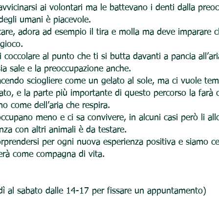
vvicinarsi ai volontari ma le battevano i denti dalla preo
degli umani è piacevole.
are, adora ad esempio il tira e molla ma deve imparare ch
 gioco.
i coccolare al punto che ti si butta davanti a pancia all’a
ia sale e la preoccupazione anche.
cendo sciogliere come un gelato al sole, ma ci vuole te
ato, e la parte più importante di questo percorso la farà c
no come dell’aria che respira.
reoccupano meno e ci sa convivere, in alcuni casi però li a
nza con altri animali è da testare.
orprendersi per ogni nuova esperienza positiva e siamo ce
lierà come compagna di vita.
dì al sabato dalle 14-17 per fissare un appuntamento)