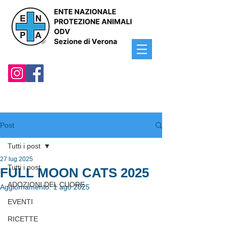
Post
Tutti i post
27 lug 2025
Tutti i post
FULL MOON CATS 2025
ADOZIONI DEL CUORE
Aggiornamento:
1 ago 2025
EVENTI
RICETTE