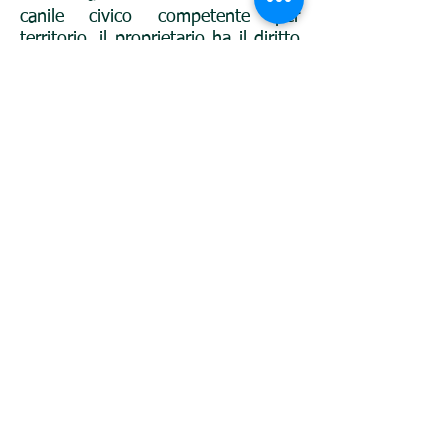
canile civico competente per
territorio, il proprietario ha il diritto
di ottenerne la restituzione previo il
pagamento di una sanzione che
può essere prevista da regolamenti
comunali esistenti ed il rimborso
delle spese sostenute
dall'Amministrazione per la
stabulazione del cane in canile.
La legge 281/1991 prevede che il
cane vagante ritirato dal
competente canile civico possa
essere restituito immediatamente al
legittimo proprietario solo se
registrato all'anagrafe canina e
tatuato.
Altre informazioni per quanto
riguardo il Canile Sanitario di