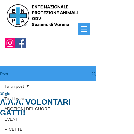
Post
Tutti i post
30 giu
Tutti i post
A.A.A. VOLONTARI
ADOZIONI DEL CUORE
GATTI!
EVENTI
RICETTE