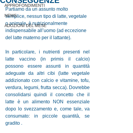
CONSEGUENZE
APPROFONDIMENTI
Partiamo da un assunto molto 
NEWS
semplice, nessun tipo di latte, vegetale 
o animale, è nutrizionalmente 
ADOZIONI DEL MESE
indispensabile all’uomo (ad eccezione 
del latte materno per il lattante). 
In particolare, i nutrienti presenti nel 
latte vaccino (in primis il calcio) 
possono essere assunti in quantità 
adeguate da altri cibi (latte vegetale 
addizionato con calcio e vitamine, tofu, 
verdura, legumi, frutta secca). Dovrebbe 
consolidarsi quindi il concetto che il 
latte è un alimento NON essenziale 
dopo lo svezzamento e, come tale, va 
consumato: in piccole quantità, se 
gradito . 