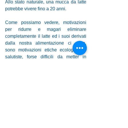
Allo stato naturale, una mucca da latte 
potrebbe vivere fino a 20 anni. 
Come possiamo vedere, motivazioni 
per ridurre e magari eliminare 
completamente il latte ed i suoi derivati 
dalla nostra alimentazione ci sono, 
sono motivazioni etiche ecologiste e 
salutiste, forse difficili da metter in 
pratica, ma il futuro ci chiede questa 
nuova coscienza.
Vuoi aiutarci a promuovere le nostre 
inchieste e le nostre iniziative a favore 
della tutela degli animali? 
DIVENTA 
SOCIO
 o 
VOLONTARIO ENPA
.
APPROFONDIMENTI