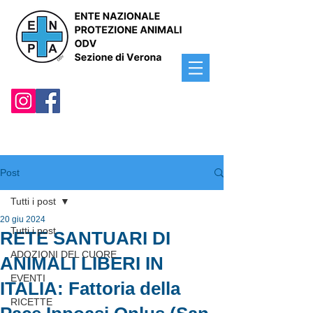
Post
Tutti i post
20 giu 2024
Tutti i post
RETE SANTUARI DI
ADOZIONI DEL CUORE
ANIMALI LIBERI IN
EVENTI
ITALIA: Fattoria della
RICETTE