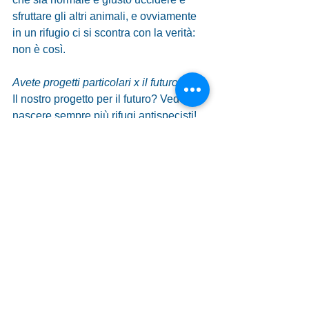
sfruttare gli altri animali, e ovviamente 
in un rifugio ci si scontra con la verità: 
non è così.
Avete progetti particolari x il futuro?
Il nostro progetto per il futuro? Veder 
nascere sempre più rifugi antispecisti! 
Scherzi a parte, per ogni realtà come la 
nostra andare avanti è davvero 
complesso. Le emergenze da gestire 
sono continue, lo spazio e le risorse 
sempre meno. C’è bisogno di più 
militanza, di più coraggio, di voglia di 
sporcarsi le mani: d’altronde “la 
rivoluzione non è un pranzo di gala” - 
Cit Mao Tsé-Tung
Associazione di Volontariato - Fattoria 